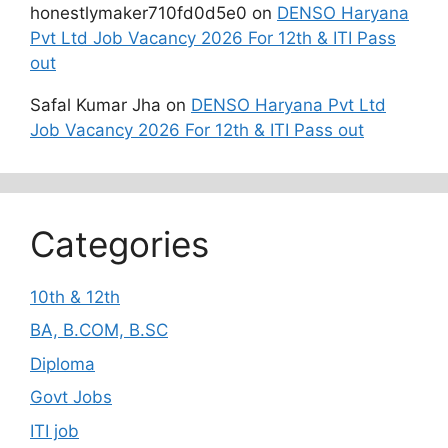
honestlymaker710fd0d5e0
on
DENSO Haryana
Pvt Ltd Job Vacancy 2026 For 12th & ITI Pass
out
Safal Kumar Jha
on
DENSO Haryana Pvt Ltd
Job Vacancy 2026 For 12th & ITI Pass out
Categories
10th & 12th
BA, B.COM, B.SC
Diploma
Govt Jobs
ITI job