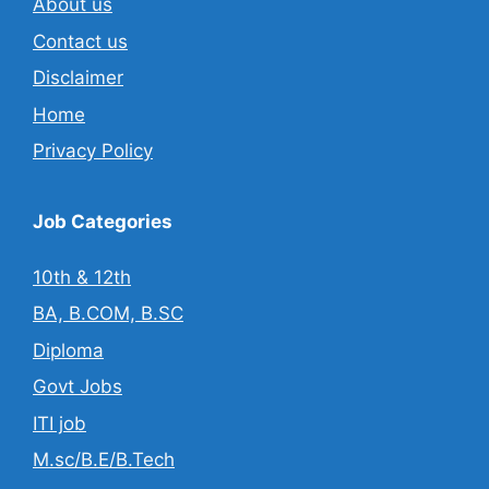
About us
Contact us
Disclaimer
Home
Privacy Policy
Job Categories
10th & 12th
BA, B.COM, B.SC
Diploma
Govt Jobs
ITI job
M.sc/B.E/B.Tech