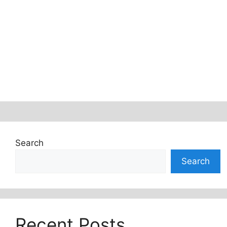
Search
Search
Recent Posts