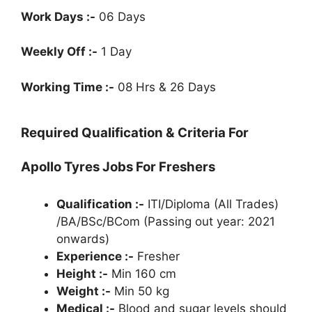
Work Days :-
06 Days
Weekly Off :-
1 Day
Working Time :-
08 Hrs & 26 Days
Required Qualification & Criteria For
Apollo Tyres Jobs For Freshers
Qualification :-
ITI/Diploma (All Trades)
/BA/BSc/BCom (Passing out year: 2021
onwards)
Experience :-
Fresher
Height :-
Min 160 cm
Weight :-
Min 50 kg
Medical :-
Blood and sugar levels should