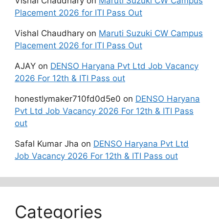
Vishal Chaudhary
on
Maruti Suzuki CW Campus
Placement 2026 for ITI Pass Out
Vishal Chaudhary
on
Maruti Suzuki CW Campus
Placement 2026 for ITI Pass Out
AJAY
on
DENSO Haryana Pvt Ltd Job Vacancy
2026 For 12th & ITI Pass out
honestlymaker710fd0d5e0
on
DENSO Haryana
Pvt Ltd Job Vacancy 2026 For 12th & ITI Pass
out
Safal Kumar Jha
on
DENSO Haryana Pvt Ltd
Job Vacancy 2026 For 12th & ITI Pass out
Categories