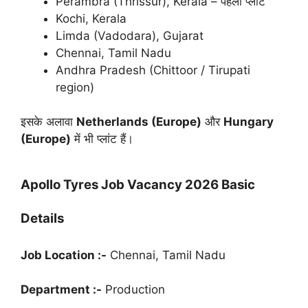
Perambra (Thrissur), Kerala – पहला प्लांट
Kochi, Kerala
Limda (Vadodara), Gujarat
Chennai, Tamil Nadu
Andhra Pradesh (Chittoor / Tirupati
region)
इसके अलावा
Netherlands (Europe)
और
Hungary
(Europe)
में भी प्लांट हैं।
Apollo Tyres Job Vacancy 2026 Basic
Details
Job Location :-
Chennai, Tamil Nadu
Department :-
Production