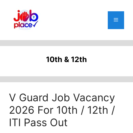
Skip
to
content
Menu
10th & 12th
V Guard Job Vacancy
2026 For 10th / 12th /
ITI Pass Out