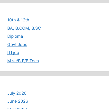
Categories
10th & 12th
BA, B.COM, B.SC
Diploma
Govt Jobs
ITI job
M.sc/B.E/B.Tech
Archives
July 2026
June 2026