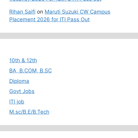
Rihan Saifi
on
Maruti Suzuki CW Campus
Placement 2026 for ITI Pass Out
Categories
10th & 12th
BA, B.COM, B.SC
Diploma
Govt Jobs
ITI job
M.sc/B.E/B.Tech