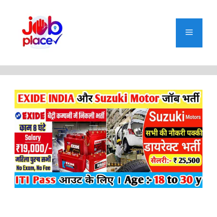
Skip
to
content
Menu
Suzuki Motor and EXIDE INDIA Ltd Campus Placement 2025