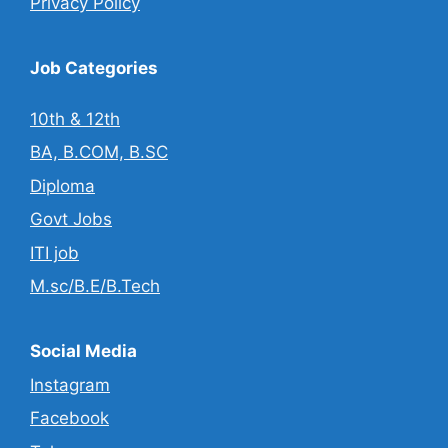
Privacy Policy
Job Categories
10th & 12th
BA, B.COM, B.SC
Diploma
Govt Jobs
ITI job
M.sc/B.E/B.Tech
Social Media
Instagram
Facebook