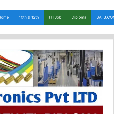
Home
10th & 12th
ITI Job
Diploma
BA, B.CO