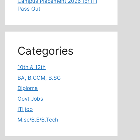
Campus Placement 2026 for ITI
Pass Out
Categories
10th & 12th
BA, B.COM, B.SC
Diploma
Govt Jobs
ITI job
M.sc/B.E/B.Tech