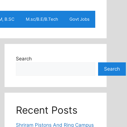
M, B.SC
M.sc/B.E/B.Tech
Govt Jobs
Search
Search
Recent Posts
Shriram Pistons And Ring Campus