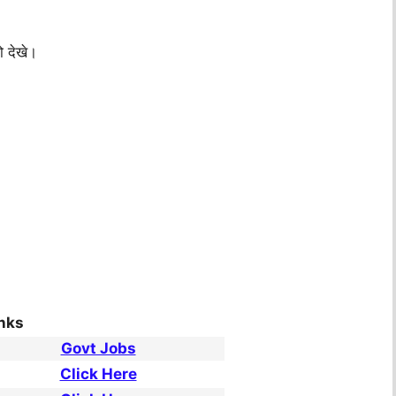
 देखे।
inks
Govt Jobs
Click Here