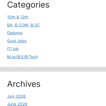
Categories
10th & 12th
BA, B.COM, B.SC
Diploma
Govt Jobs
ITI job
M.sc/B.E/B.Tech
Archives
July 2026
June 2026