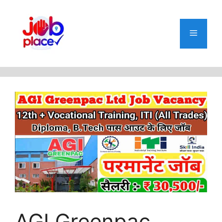
Skip
to
content
Menu
AGI Greenpac